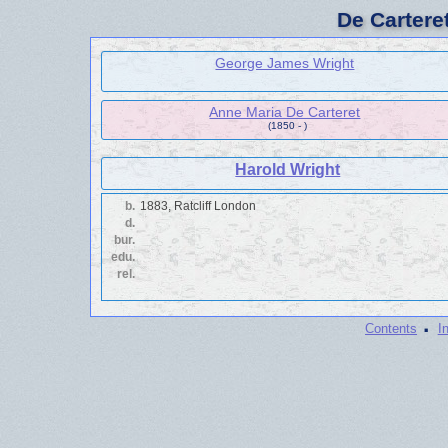
De Cartere
George James Wright
Anne Maria De Carteret
(1850 - )
Harold Wright
b.
1883, Ratcliff London
d.
bur.
edu.
rel.
·
Contents
I