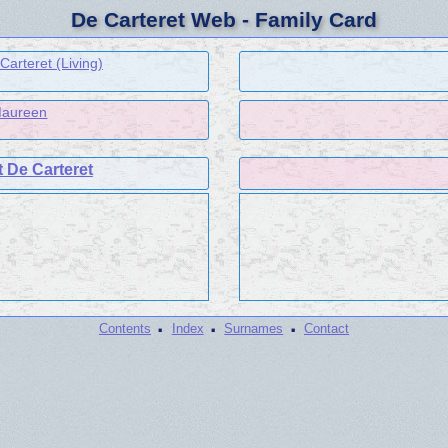
De Carteret Web - Family Card
arteret (Living)
aureen
 De Carteret
·
·
·
Contents
Index
Surnames
Contact