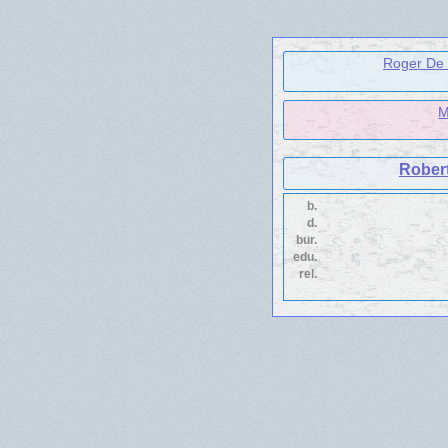
Roger De C
M
Robert
b.
d.
bur.
edu.
rel.