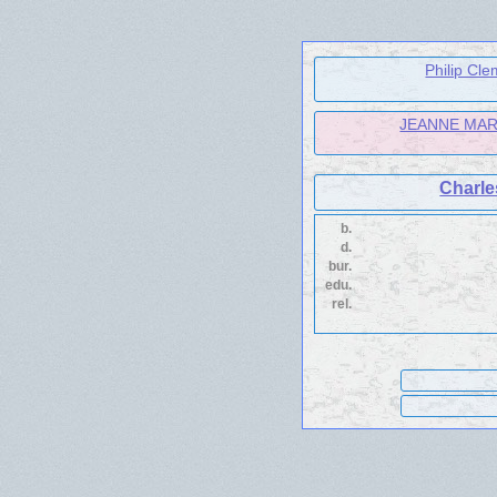
Philip Cle
JEANNE MARG
Charle
b.
d.
bur.
edu.
rel.