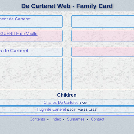
De Carteret Web - Family Card
ment de Carteret
UERITE de Veulle
s de Carteret
Children
Charles De Carteret
(1729 - )
Hugh de Carteret
(1794 - Mar 13, 1852)
·
·
·
Contents
Index
Surnames
Contact