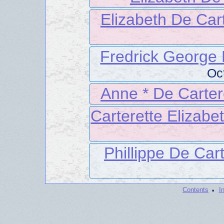
Elizabeth De Car
Fredrick George 
Oc
Anne * De Carter
Carterette Elizabe
Phillippe De Car
·
Contents
I