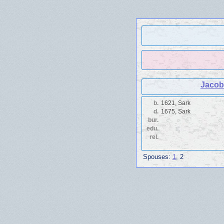
Jacob
b.
1621, Sark
d.
1675, Sark
bur.
edu.
rel.
Spouses:
1
, 2