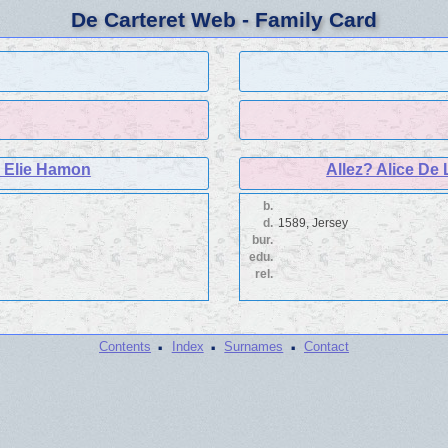
De Carteret Web - Family Card
 Elie Hamon
Allez? Alice De
b.
d.
1589, Jersey
bur.
edu.
rel.
·
·
·
Contents
Index
Surnames
Contact