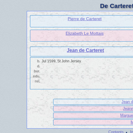
De Cartere
Pierre de Carteret
Elizabeth Le Mottais
Jean de Carteret
b.
Jul 1599, St John Jersey
d.
bur.
edu.
rel.
Jean d
Jeann
Marguer
M
·
Contents
I