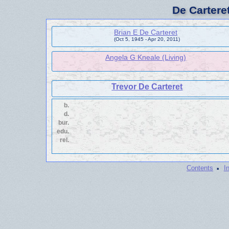
De Cartere
Brian E De Carteret
(Oct 5, 1945 - Apr 20, 2011)
Angela G Kneale (Living)
Trevor De Carteret
b.
d.
bur.
edu.
rel.
·
Contents
I