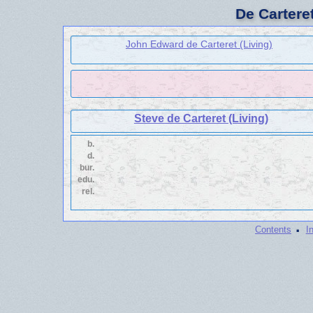
De Cartere
John Edward de Carteret (Living)
Steve de Carteret (Living)
b.
d.
bur.
edu.
rel.
·
Contents
I