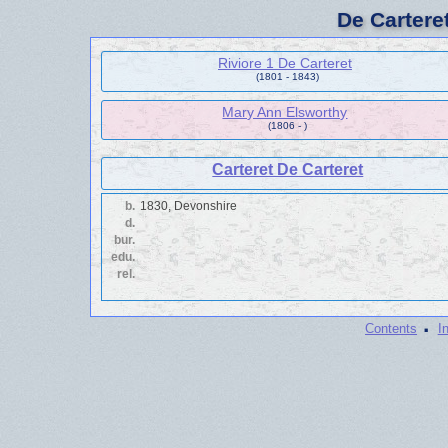
De Cartere
Riviore 1 De Carteret
(1801 - 1843)
Mary Ann Elsworthy
(1806 - )
Carteret De Carteret
b.
1830, Devonshire
d.
bur.
edu.
rel.
·
Contents
I