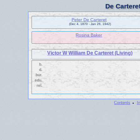
De Cartere
Peter De Carteret
(Dec 4, 1870 - Jan 26, 1942)
Rosina Baker
Victor W William De Carteret (Living)
b.
d.
bur.
edu.
rel.
·
Contents
I