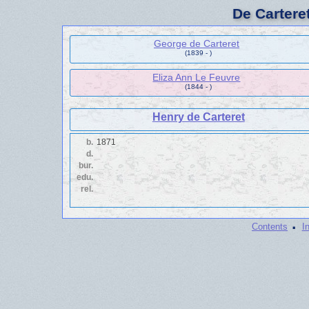
De Cartere
George de Carteret
(1839 - )
Eliza Ann Le Feuvre
(1844 - )
Henry de Carteret
b.
1871
d.
bur.
edu.
rel.
·
Contents
I