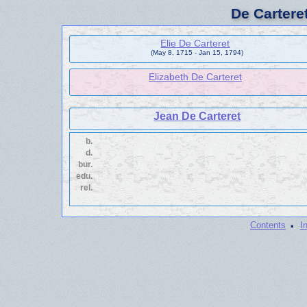
De Cartere
Elie De Carteret
(May 8, 1715 - Jan 15, 1794)
Elizabeth De Carteret
Jean De Carteret
b.
d.
bur.
edu.
rel.
·
Contents
I