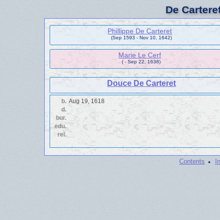
De Cartere
Phillippe De Carteret
(Sep 1593 - Nov 10, 1642)
Marie Le Cerf
( - Sep 22, 1638)
Douce De Carteret
b.
Aug 19, 1618
d.
bur.
edu.
rel.
·
Contents
I