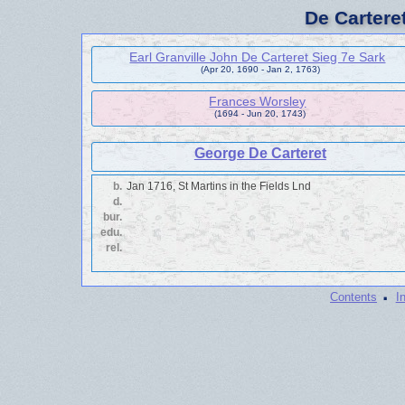
De Cartere
Earl Granville John De Carteret Sieg 7e Sark
(Apr 20, 1690 - Jan 2, 1763)
Frances Worsley
(1694 - Jun 20, 1743)
George De Carteret
b.
Jan 1716, St Martins in the Fields Lnd
d.
bur.
edu.
rel.
·
Contents
I