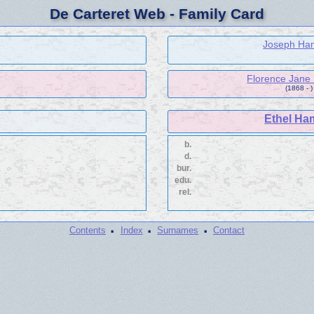
De Carteret Web - Family Card
Joseph Ha
Florence Jane
(1868 - )
Ethel H
b.
d.
bur.
edu.
rel.
·
·
·
Contents
Index
Surnames
Contact