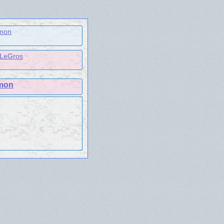
mon
 LeGros
amon