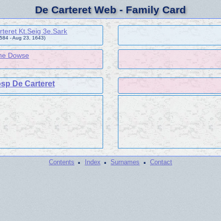
De Carteret Web - Family Card
arteret Kt.Seig 3e.Sark
584 - Aug 23, 1643)
ne Dowse
sp De Carteret
·
·
·
Contents
Index
Surnames
Contact