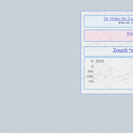
Sir Philip De C
(Feb 18, 1
An
Zouch *o
b.
1613
d.
bur.
edu.
rel.