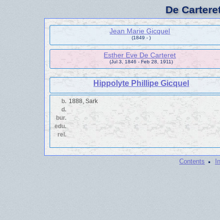
De Cartere
Jean Marie Gicquel
(1849 - )
Esther Eve De Carteret
(Jul 3, 1846 - Feb 28, 1911)
Hippolyte Phillipe Gicquel
b.
1888, Sark
d.
bur.
edu.
rel.
·
Contents
I