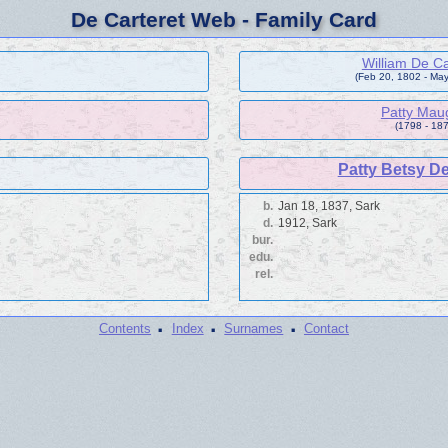
De Carteret Web - Family Card
William De Ca
(Feb 20, 1802 - Ma
Patty Mau
(1798 - 187
Patty Betsy De
b.
Jan 18, 1837, Sark
d.
1912, Sark
bur.
edu.
rel.
·
·
·
Contents
Index
Surnames
Contact