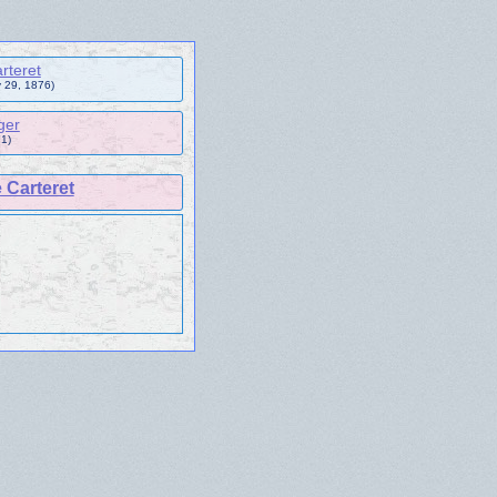
rteret
y 29, 1876)
ger
1)
 Carteret