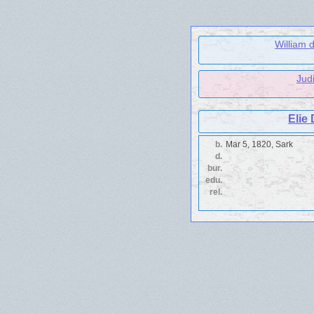
William d
Jud
Elie 
b.
Mar 5, 1820, Sark
d.
bur.
edu.
rel.