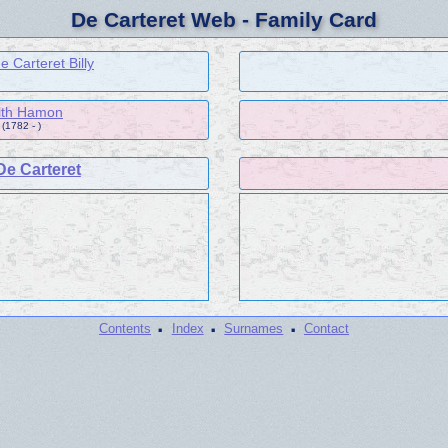
De Carteret Web - Family Card
e Carteret Billy
ith Hamon
(1782 - )
De Carteret
·
·
·
Contents
Index
Surnames
Contact