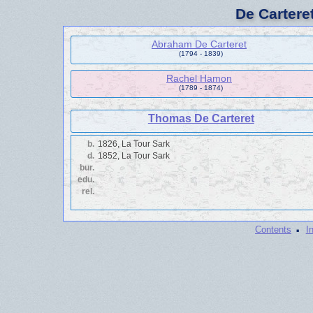
De Cartere
Abraham De Carteret
(1794 - 1839)
Rachel Hamon
(1789 - 1874)
Thomas De Carteret
b.
1826, La Tour Sark
d.
1852, La Tour Sark
bur.
edu.
rel.
·
Contents
I