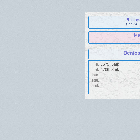
Phillip
(Feb 24, 
Mar
Benios
b.
1675, Sark
d.
1706, Sark
bur.
edu.
rel.