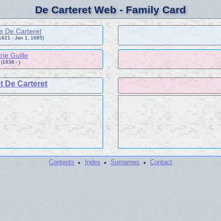
De Carteret Web - Family Card
pe De Carteret
1621 - Jan 1, 1685)
ie Guille
(1638 - )
t De Carteret
·
·
·
Contents
Index
Surnames
Contact