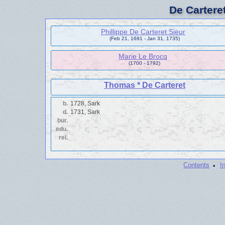
De Cartere
Phillippe De Carteret Sieur
(Feb 21, 1691 - Jan 31, 1735)
Marie Le Brocq
(1700 - 1792)
Thomas * De Carteret
b.
1728, Sark
d.
1731, Sark
bur.
edu.
rel.
·
Contents
I