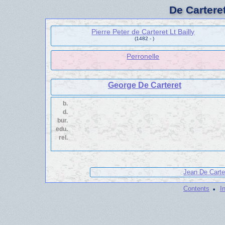
De Cartere
Pierre Peter de Carteret Lt Bailly
(1482 - )
Perronelle
George De Carteret
b.
d.
bur.
edu.
rel.
Jean De Carte
·
Contents
I