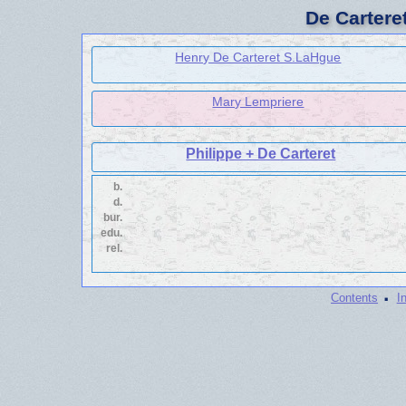
De Cartere
Henry De Carteret S.LaHgue
Mary Lempriere
Philippe + De Carteret
b.
d.
bur.
edu.
rel.
·
Contents
I