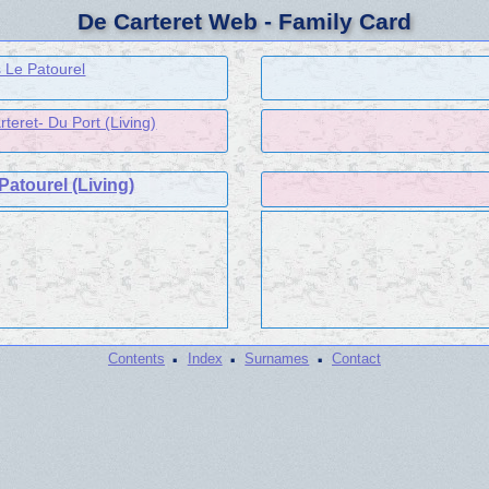
De Carteret Web - Family Card
 Le Patourel
teret- Du Port (Living)
atourel (Living)
·
·
·
Contents
Index
Surnames
Contact