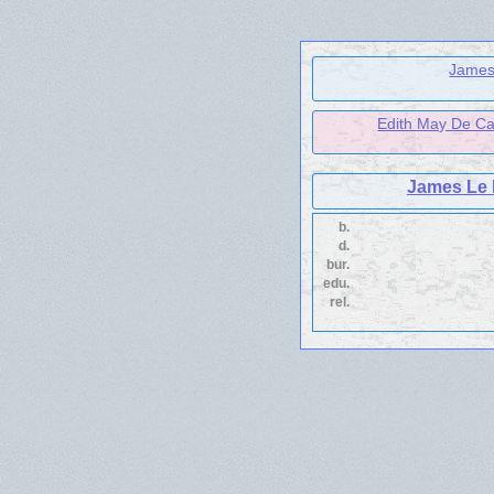
James
Edith May De Car
James Le P
b.
d.
bur.
edu.
rel.