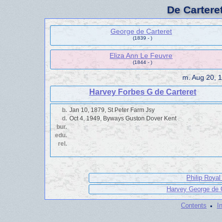
De Cartere
George de Carteret
(1839 - )
Eliza Ann Le Feuvre
(1844 - )
m.
Aug 20, 
Harvey Forbes G de Carteret
b.
Jan 10, 1879, St Peter Farm Jsy
d.
Oct 4, 1949, Byways Guston Dover Kent
bur.
edu.
rel.
Philip Royal
Harvey George de C
·
Contents
I