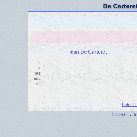
De Cartere
jean De Carteret
b.
d.
bur.
edu.
rel.
Peter De
·
Contents
I