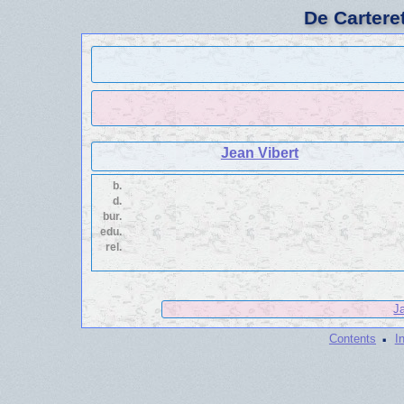
De Cartere
Jean Vibert
b.
d.
bur.
edu.
rel.
J
·
Contents
I