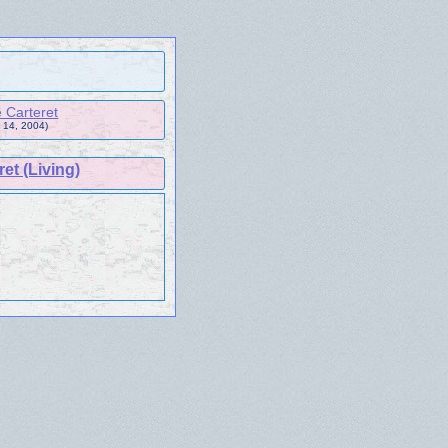
 Carteret
 14, 2004)
et (Living)