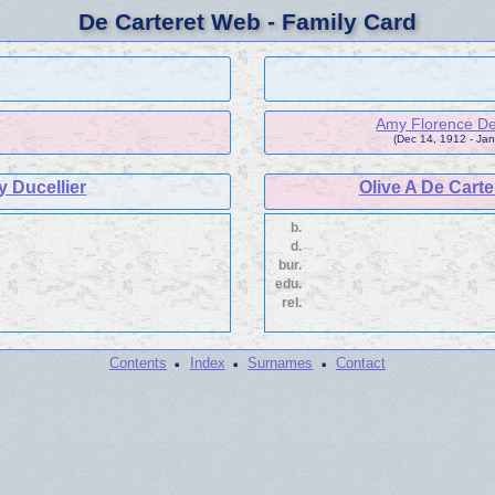
De Carteret Web - Family Card
Amy Florence De
(Dec 14, 1912 - Jan
y Ducellier
Olive A De Carter
b.
d.
bur.
edu.
rel.
·
·
·
Contents
Index
Surnames
Contact