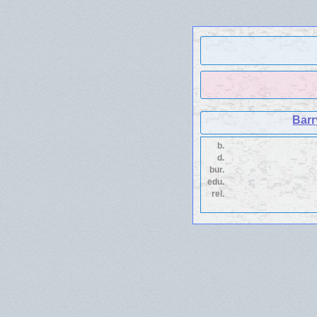
Barr
b.
d.
bur.
edu.
rel.