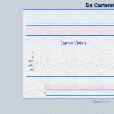
De Cartere
James Vivian
b.
d.
bur.
edu.
rel.
·
Contents
I