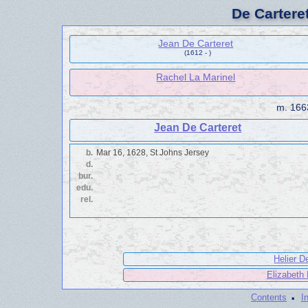
De Cartere
Jean De Carteret
(1612 - )
Rachel La Marinel
m.
166
Jean De Carteret
b.
Mar 16, 1628, St Johns Jersey
d.
bur.
edu.
rel.
Helier D
Elizabeth 
·
Contents
I