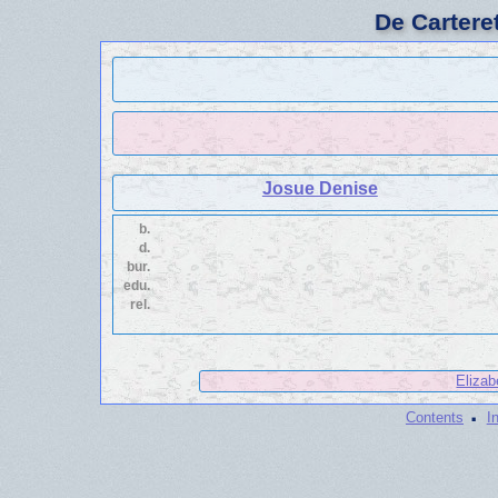
De Cartere
Josue Denise
b.
d.
bur.
edu.
rel.
Elizab
·
Contents
I