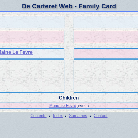
De Carteret Web - Family Card
Maine Le Fevre
Children
Marie Le Fevre
(1687 - )
·
·
·
Contents
Index
Surnames
Contact