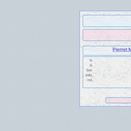
Pierret 
b.
d.
bur.
edu.
rel.