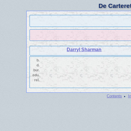
De Cartere
Darryl Sharman
b.
d.
bur.
edu.
rel.
·
Contents
I