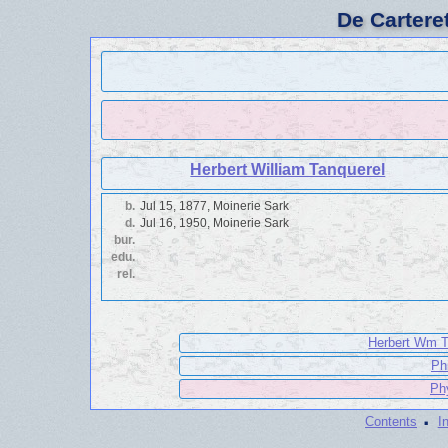
De Cartere
Herbert William Tanquerel
b.
Jul 15, 1877, Moinerie Sark
d.
Jul 16, 1950, Moinerie Sark
bur.
edu.
rel.
Herbert Wm T
Ph
Phy
·
Contents
I