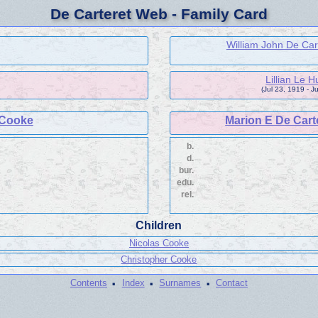
De Carteret Web - Family Card
William John De Cart
Lillian Le H
(Jul 23, 1919 - J
Cooke
Marion E De Carte
b.
d.
bur.
edu.
rel.
Children
Nicolas Cooke
Christopher Cooke
·
·
·
Contents
Index
Surnames
Contact