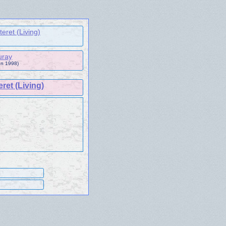
eret (Living)
uray
un 1998)
ret (Living)