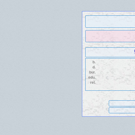
b.
d.
bur.
edu.
rel.