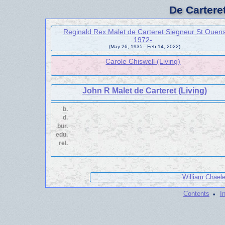
De Cartere
Reginald Rex Malet de Carteret Siegneur St Ouen
1972-
(May 26, 1935 - Feb 14, 2022)
Carole Chiswell (Living)
John R Malet de Carteret (Living)
b.
d.
bur.
edu.
rel.
William Chaele
·
Contents
I