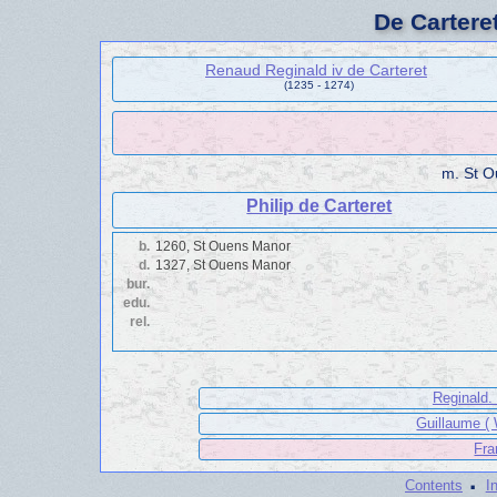
De Cartere
Renaud Reginald iv de Carteret
(1235 - 1274)
m.
St O
Philip de Carteret
b.
1260, St Ouens Manor
d.
1327, St Ouens Manor
bur.
edu.
rel.
Reginald.
Guillaume ( 
Fra
·
Contents
I