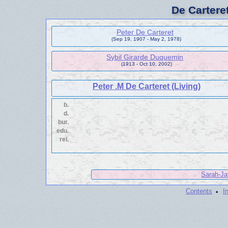
De Cartere
Peter De Carteret
(Sep 19, 1907 - May 2, 1978)
Sybil Girarde Duquemin
(1913 - Oct 10, 2002)
Peter .M De Carteret (Living)
b.
d.
bur.
edu.
rel.
Sarah-Ja
·
Contents
I