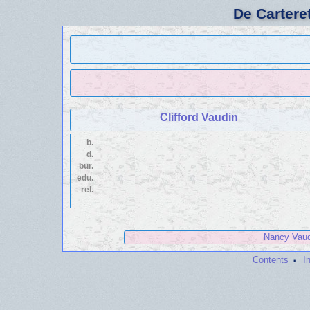
De Cartere
Clifford Vaudin
b.
d.
bur.
edu.
rel.
Nancy Vaud
·
Contents
I