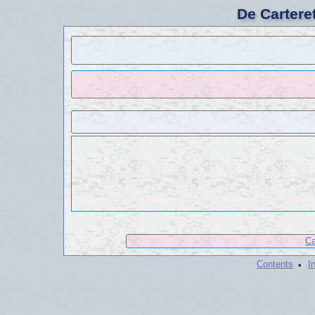
De Cartere
Ca
·
Contents
I