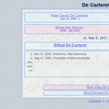
De Cartere
Peter David De Carteret
(Jun 14, 1859 - )
Maria Ann Hamon
(1858 - Jan 1910)
m.
Mar 8, 1917,
Alfred De Carteret
b.
Dec 11, 1892, Garrenne, Vale Guernsey
d.
Aug 27, 1982, Frankston Victoria Austrailia
bur.
edu.
rel.
Ruby Ellen De C
Alfred Richard De
·
Contents
I