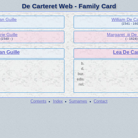
De Carteret Web - Family Card
an Guille
William De Ca
(1541 - 160
ie Guille
Margaret .iii De
(1540 - )
( - 1624)
an Guille
Lea De Car
b.
d.
bur.
edu.
rel.
·
·
·
Contents
Index
Surnames
Contact