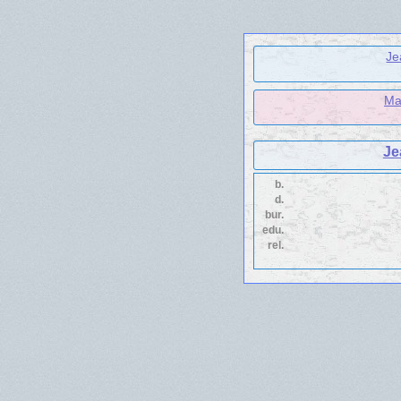
Je
Mar
Je
b.
d.
bur.
edu.
rel.