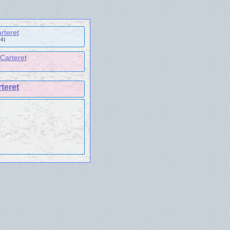
rteret
4)
 Carteret
teret