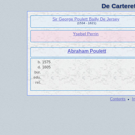
De Cartere
Sir George Poulett Bailly De Jersey
(1534 - 1621)
Ysebel Perrin
Abraham Poulett
b.
1575
d.
1605
bur.
edu.
rel.
·
Contents
I