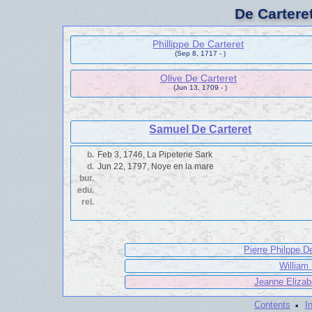
De Cartere
Phillippe De Carteret
(Sep 8, 1717 - )
Olive De Carteret
(Jun 13, 1709 - )
Samuel De Carteret
b.
Feb 3, 1746, La Pipeterie Sark
d.
Jun 22, 1797, Noye en la mare
bur.
edu.
rel.
Pierre Philppe D
William
Jeanne Elizab
·
Contents
I