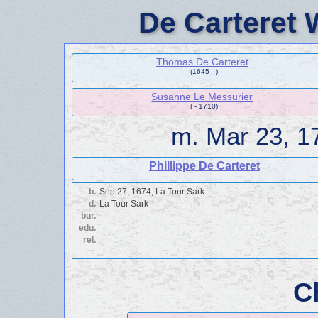
De Carteret 
Thomas De Carteret
(1645 - )
Susanne Le Messurier
( - 1710)
m.
Mar 23, 1
Phillippe De Carteret
b.
Sep 27, 1674, La Tour Sark
d.
La Tour Sark
bur.
edu.
rel.
C