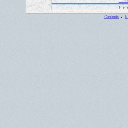
James
Pierr
·
Contents
I