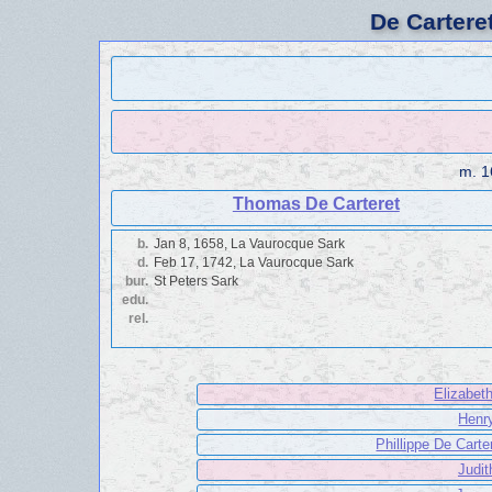
De Cartere
m.
1
Thomas De Carteret
b.
Jan 8, 1658, La Vaurocque Sark
d.
Feb 17, 1742, La Vaurocque Sark
bur.
St Peters Sark
edu.
rel.
Elizabet
Henr
Phillippe De Carte
Judit