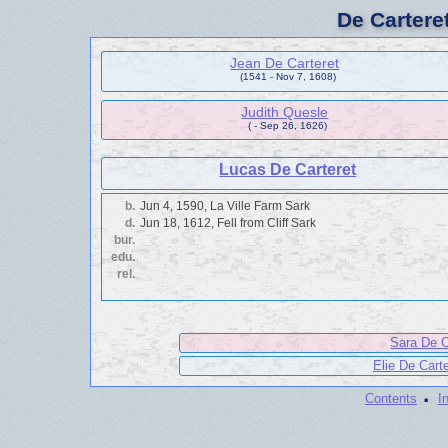
De Cartere
Jean De Carteret
(1541 - Nov 7, 1608)
Judith Quesle
( - Sep 26, 1626)
Lucas De Carteret
b.
Jun 4, 1590, La Ville Farm Sark
d.
Jun 18, 1612, Fell from Cliff Sark
bur.
edu.
rel.
Sara De C
Elie De Carte
·
Contents
I