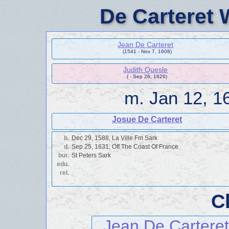
De Carteret 
Jean De Carteret
(1541 - Nov 7, 1608)
Judith Quesle
( - Sep 26, 1626)
m.
Jan 12, 1
Josue De Carteret
b.
Dec 29, 1588, La Ville Fm Sark
d.
Sep 25, 1631, Off The Coast Of France
bur.
St Peters Sark
edu.
rel.
C
Jean De Carteret