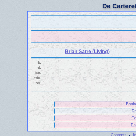
De Cartere
Brian Sarre (Living)
b.
d.
bur.
edu.
rel.
Bonit
Ro
Co
Pau
·
Contents
I